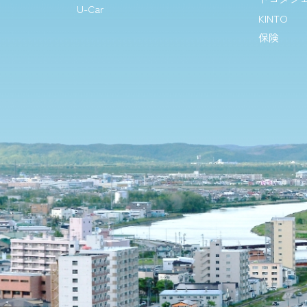
U-Car
KINTO
保険