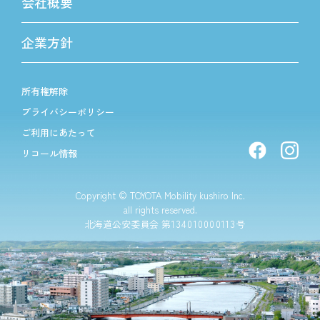
会社概要
企業方針
所有権解除
プライバシーポリシー
ご利用にあたって
リコール情報
Copyright © TOYOTA Mobility kushiro Inc.
all rights reserved.
北海道公安委員会 第
134010000113
号