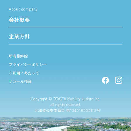
About company
会社概要
企業方針
所有権解除
プライバシーポリシー
ご利用にあたって
リコール情報
Copyright © TOYOTA Mobility kushiro Inc.
all rights reserved.
北海道公安委員会 第
134010000113
号