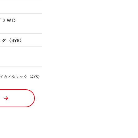
／２ＷＤ
ク〈4Y8〉
ジマイカメタリック〈4Y8〉