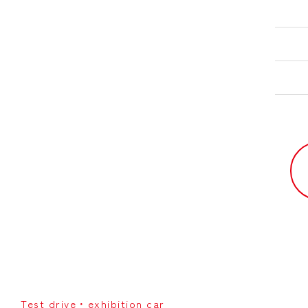
Test drive・exhibition car