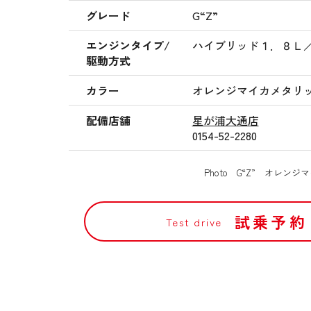
グレード
G“Z”
エンジンタイプ/
ハイブリッド１．８Ｌ
駆動方式
カラー
オレンジマイカメタリッ
配備店舗
星が浦大通店
0154-52-2280
Photo G“Z” オレン
試乗予約
Test drive