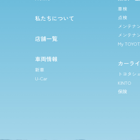
車検
私たちについて
点検
メンテナ
メンテナ
店舗一覧
My TOYO
車両情報
カーラ
新車
トヨタシ
U-Car
KINTO
保険